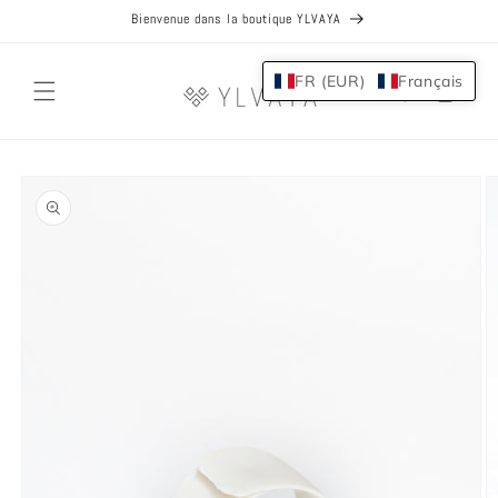
et
Bienvenue dans la boutique YLVAYA
passer
au
contenu
FR (EUR)
Français
Panier
Passer aux
informations
produits