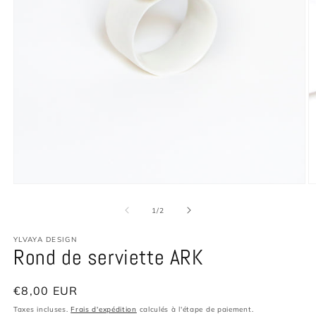
Ouvrir
O
le
le
média
m
de
1
/
2
1
2
dans
d
YLVAYA DESIGN
une
u
Rond de serviette ARK
fenêtre
f
modale
m
Prix
€8,00 EUR
habituel
Taxes incluses.
Frais d'expédition
calculés à l'étape de paiement.