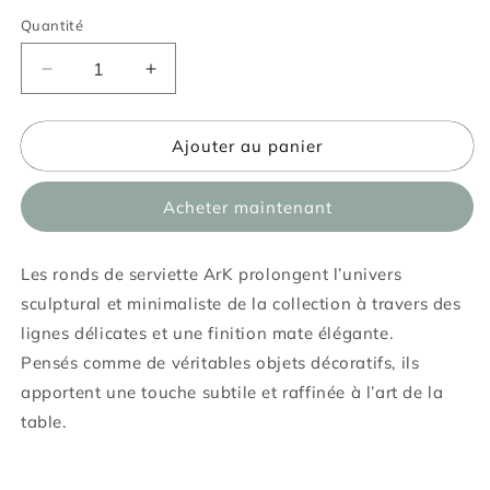
Quantité
Quantité
Réduire
Augmenter
la
la
quantité
quantité
Ajouter au panier
de
de
Rond
Rond
de
de
Acheter maintenant
serviette
serviette
ARK
ARK
Les ronds de serviette ArK prolongent l’univers
sculptural et minimaliste de la collection à travers des
lignes délicates et une finition mate élégante.
Pensés comme de véritables objets décoratifs, ils
apportent une touche subtile et raffinée à l’art de la
table.